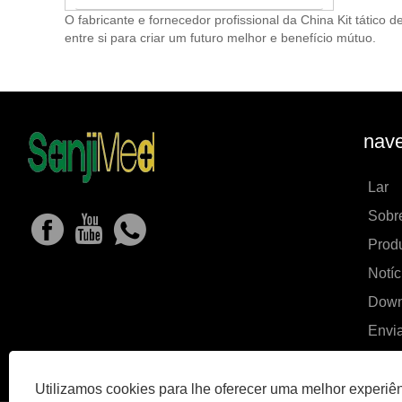
O fabricante e fornecedor profissional da China Kit tático
entre si para criar um futuro melhor e benefício mútuo.
nave
Lar
Sobr
Prod
Notíc
Down
Envia
Cont
Utilizamos cookies para lhe oferecer uma melhor experiê