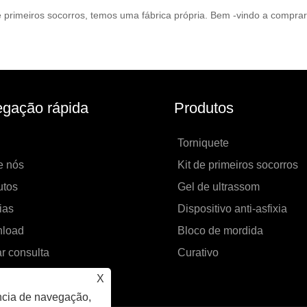
 de primeiros socorros, temos uma fábrica própria. Bem -vindo a compra
gação rápida
Produtos
Torniquete
e nós
Kit de primeiros socorros
utos
Gel de ultrassom
ias
Dispositivo anti-asfixia
load
Bloco de mordida
r consulta
Curativo
ate-nos
X
ncia de navegação,