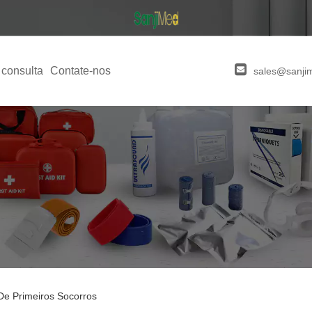
 consulta
Contate-nos
sales@sanji
 De Primeiros Socorros