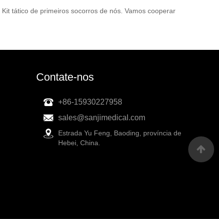
r Kit tático de primeiros socorros de nós. Vamos cooperar
Contate-nos
+86-15930227958
sales@sanjimedical.com
Estrada Yu Feng, Baoding, província de
Hebei, China.