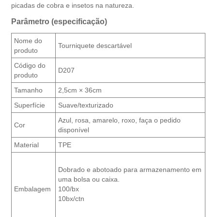
picadas de cobra e insetos na natureza.
Parâmetro (especificação)
Nome do
Tourniquete descartável
produto
Código do
D207
produto
Tamanho
2,5cm × 36cm
Superfície
Suave/texturizado
Azul, rosa, amarelo, roxo, faça o pedido
Cor
disponível
Material
TPE
Dobrado e abotoado para armazenamento em
uma bolsa ou caixa.
Embalagem
100/bx
10bx/ctn